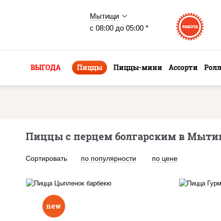
Мытищи
с 08:00 до 05:00 *
ВЫГОДА
Пиццы
Пиццы-мини
Ассорти
Рол
Пиццы с перцем болгарским в Мыти
Сортировать
по популярности
по цене
new
п
соус "шеф" (майонез соус