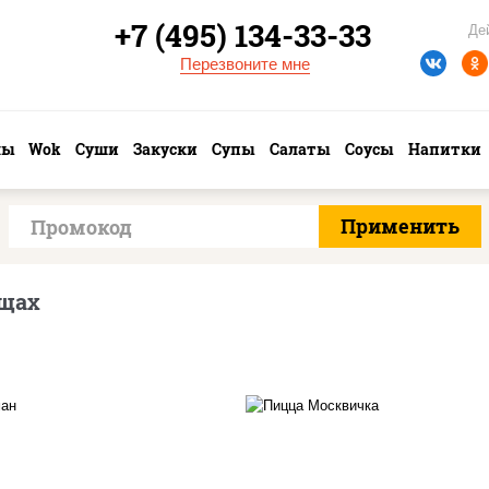
+7 (495) 134-33-33
Де
Перезвоните мне
лы
Wok
Суши
Закуски
Супы
Салаты
Соусы
Напитки
щах
ицца соус (томаты
соус "томатно -