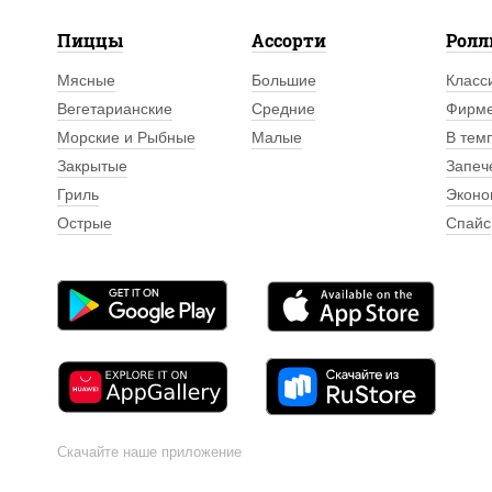
Пиццы
Ассорти
Рол
Мясные
Большие
Класс
Вегетарианские
Средние
Фирм
Морские и Рыбные
Малые
В тем
Закрытые
Запеч
Гриль
Эконо
Острые
Спайс
Скачайте наше приложение