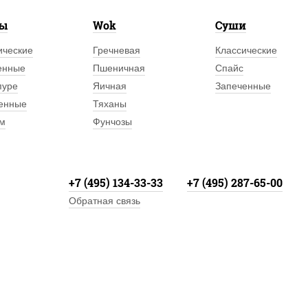
лы
Wok
Суши
ические
Гречневая
Классические
енные
Пшеничная
Спайс
пуре
Яичная
Запеченные
енные
Тяханы
м
Фунчозы
+7 (495) 134-33-33
+7 (495) 287-65-00
Обратная связь