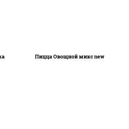
а для
шампиньоны св, помидоры,
св,
перец болгарский, лук
красный, соус "песто"
а,
(базилик, петрушка, рукола,
он
сыр "пекорино-романо",
кешью, подсолнечное
масло)
ка
Пицца Овощной микс new