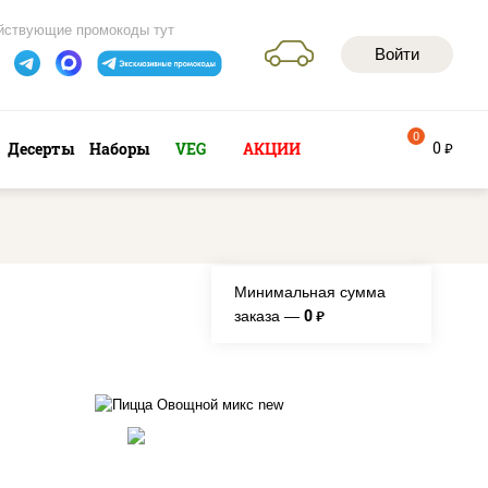
йствующие промокоды тут
Войти
0
0
Десерты
Наборы
VEG
АКЦИИ
руб
Минимальная сумма
0
заказа —
руб.
соус "шеф" (майонез соус
соевый зелень чеснок),
моцарелла для пиццы,