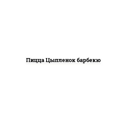
баз
соевый зелень чеснок),
моц
моцарелла для пиццы,
перец болгарский, грудка
куриная, соус "техасский
барбекю", лук фри
"
Пицца Цыпленок барбекю