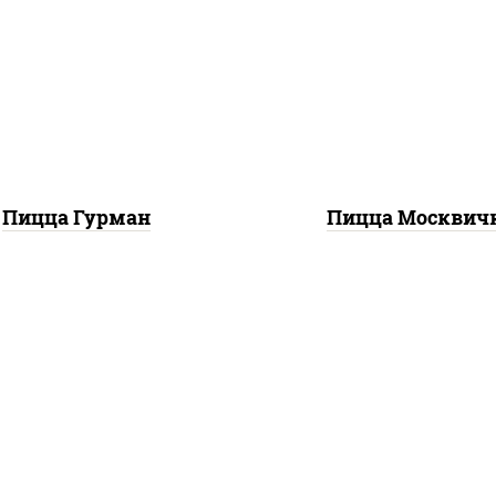
илик орегано чеснок),
горчичный", моцарелл
арелла для пиццы, лук
пиццы, шампиньоны 
красный, колбаса
помидоры, перец
"пепперони", перец
болгарский, говядин
болгарский, соус
грудка куриная, бек
техасский барбекю"
Пицца Гурман
Пицца Москвич