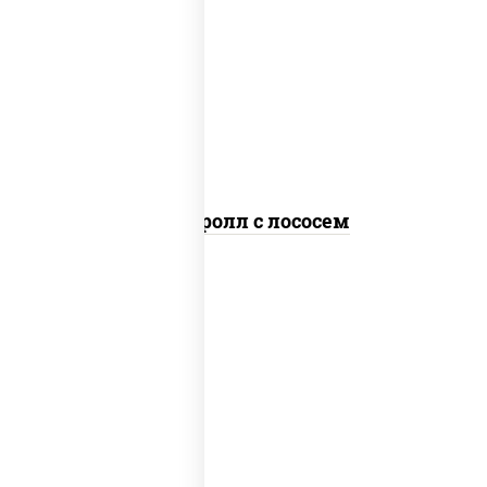
рис, нори, соус "спайс" (майонез соус
чили соус шрирача), лосось
слабосоленый
Спайс ролл с лососем
рис, нори, соус "спайс" (майонез соус
чили соус шрирача), краб снежный,
огурцы свежие, икра "масаго"