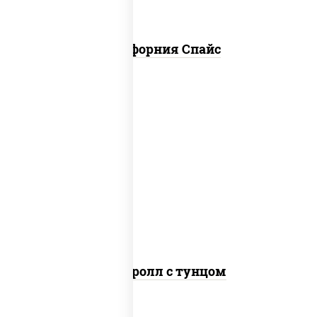
Калифорния Спайс
рис, нори, соус "спайс" (майонез соус
чили соус шрирача), тунец
Спайс ролл с тунцом