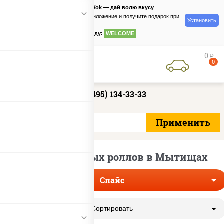
PizzaSushiWok — дай волю вкусу
Скачайте приложение и получите подарок при
Установить
заказе
по промокоду:
WELCOME
0
руб
0
+7 (495) 134-33-33
Доставка острых роллов в Мытищах
Спайс
Сортировать