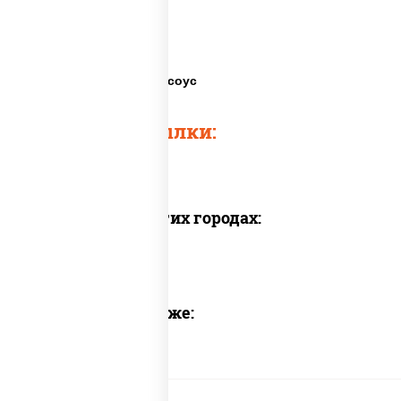
Спайс роллы
Роллы спайси
Роллы цыпа спайси соус
Быстрые ссылки:
Доставка в других городах:
Предлагаем также: