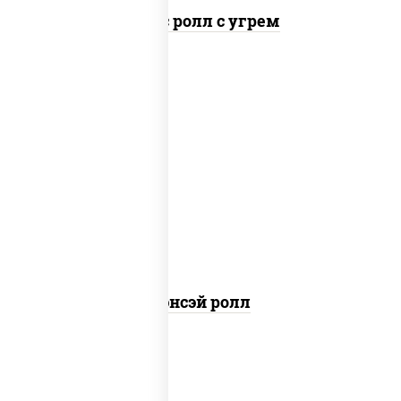
Спайс ролл с угрем
рис, нори, соус "спайс" (майонез соус
чили соус шрирача), креветки, огурцы
свежие, сухари панировочные, кляр, икра
"масаго"
Сэнсэй ролл