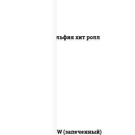
Филадельфия хит ролл
рис, нори, сыр сливочный, краб снежный,
соус "яки" (майонез чеснок масаго
лосось слабосолёный), соус "унаги"
Город PSW (запеченный)