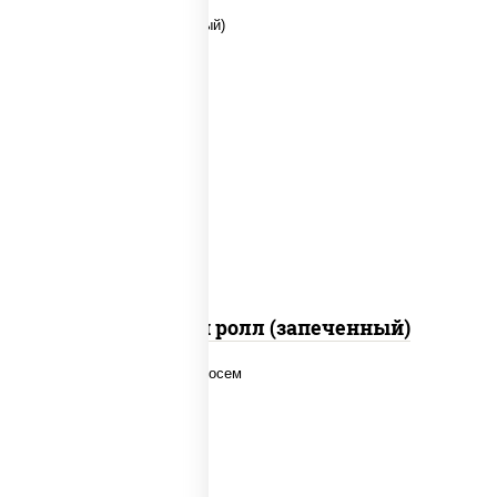
рис, нори, сыр сливочный, помидоры,
куриная грудка с паприкой, соус "спайс"
(майонез соус чили соус шрирача)
Чили чикен ролл (запеченный)