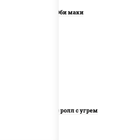
Эби маки
рис, нори, соус "спайс" (майонез соус
чили соус шрирача), угорь копченый
Спайс ролл с угрем