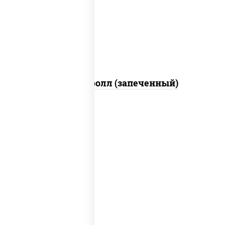
свежие, икра "масаго", соус "яки"
(майонез чеснок масаго лосось
слабосолёный), соус "унаги"
Сальмон ролл (запеченный)
рис, нори, сыр сливочный, бекон, куриная
грудка с паприкой, сыр "пармезан", соус
"цезарь" (масло растительное
загустители сахар яйца чеснок специи
перец черный консерванты)