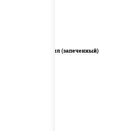
свежие, креветки, лосось слабосоленый,
соус "унаги", соус "спайс" (майонез соус
чили соус шрирача), икра "масаго"
Ойси ролл (запеченный)
рис, нори, креветки