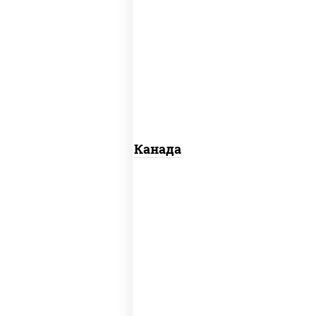
соус "унаги", рис, нори, сыр сливочный,
огурцы свежие, лосось слабосоленый,
угорь копченый, кунжут
Канада
рис, нори, майонез, авокадо, огурцы
свежие, лосось слабосоленый, икра
"масаго"