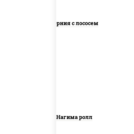
Калифорния с лососем
рис, нори, сыр сливочный, огурцы
свежие, лосось слабосоленый
Сяке Нагима ролл