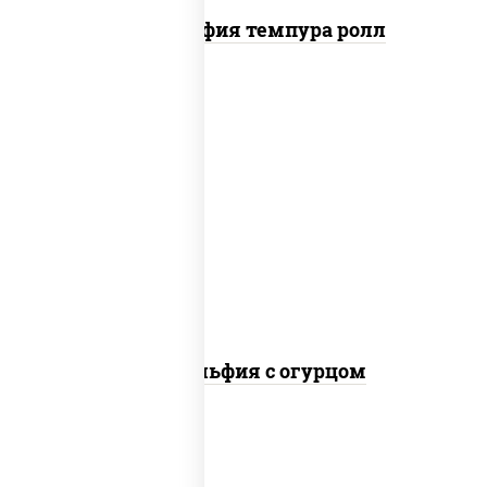
Филадельфия темпура ролл
рис, нори, сыр сливочный, огурцы
свежие, лосось слабосоленый
Филадельфия с огурцом