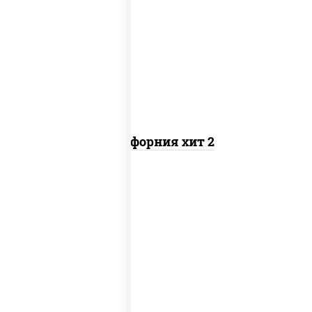
рис, нори, майонез, авокадо, краб
снежный, икра "масаго"
Калифорния хит 2
рис, нори, бекон, соус "техасский
барбекю", сыр сливочный, огурцы
свежие, сухари панировочные