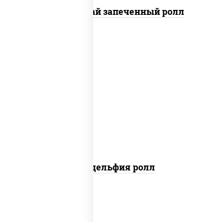
Кунсей фурай запеченный ролл
new
рис, нори, сыр сливочный, авокадо,
лосось слабосоленый
Филадельфия ролл