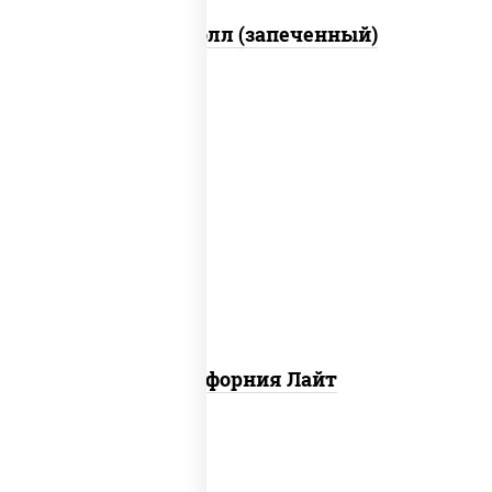
Митто ролл (запеченный)
рис, нори, майонез, краб снежный,
огурцы свежие, икра "масаго"
Калифорния Лайт