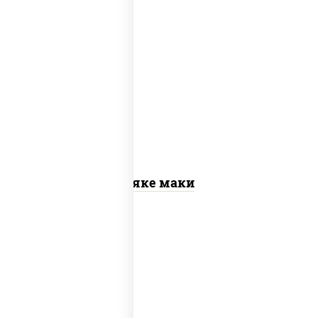
рис, нори, лосось слабосоленый
Сяке маки
рис, нори, сыр сливочный, огурцы
свежие, омлет, лосось слабосоленый