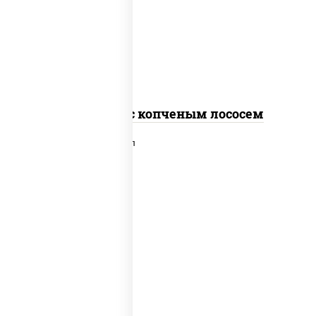
рис, нори, соус "спайс" (майонез соус
чили соус шрирача), лосось копченый
Спайс ролл с копченым лососем
рис, нори, сыр сливочный, лосось
слабосоленый, икра "масаго", сухари
панировочные