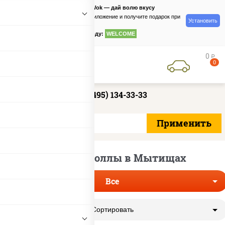
PizzaSushiWok — дай волю вкусу
Скачайте приложение и получите подарок при
Установить
заказе
по промокоду:
WELCOME
0
руб
0
+7 (495) 134-33-33
Постные роллы в Мытищах
Все
Сортировать