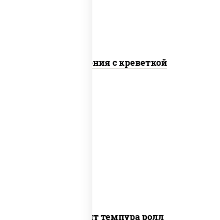
Калифорния с креветкой
рис, нори, угорь копченый, икра
"масаго", сыр сливочный, огурцы свежие,
сухари панировочные
Динамит темпура ролл