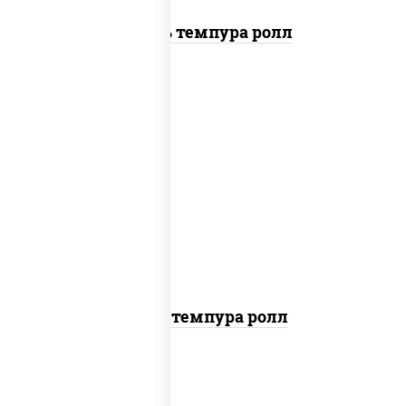
Цезарь темпура ролл
рис, нори, тунец, омлет, соус "спайс"
(майонез соус чили соус шрирача), сухари
панировочные
Тунец темпура ролл