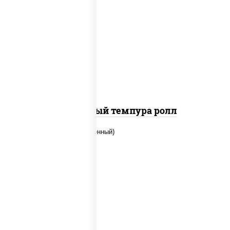
рис, нори, лосось слабосоленый, огурцы
свежие, сыр сливочный, сухари
панировочные
Сливочный темпура ролл
рис, нори, огурцы свежие, креветки,
угорь копченый, икра "масаго", соус
"хот" (майонез кетчуп табаско чеснок
масаго)