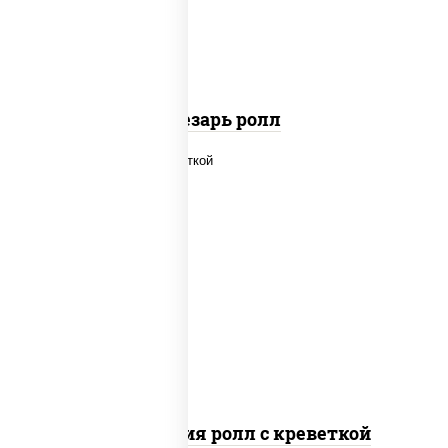
паприкой, салат "айсберг", кунжут
Цезарь ролл
рис, нори, огурцы свежие, салат
"айсберг", сыр сливочный, креветки,
соус "унаги"
Филадельфия ролл с креветкой