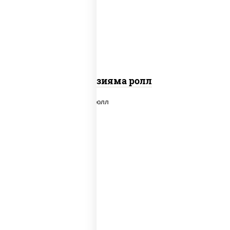
"вулкан" (креветки отварные; краб
снежный; майонез; чеснок; икра масаго)
Фудзияма ролл
new
рис, нори, лосось копченый, сыр
сливочный, огурцы свежие, соус "вулкан"
(креветки отварные; краб снежный;
майонез; чеснок; икра масаго), кунжут