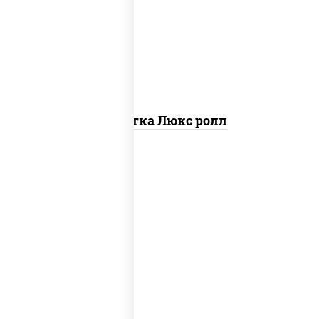
креветки, рис, нори, майонез, икра
"масаго", кляр, сухари панировочные,
кунжут
Креветка Люкс ролл
соус "цезарь" (масло растительное
загустители сахар яйца чеснок специи
перец черный консерванты), сыр
"пармезан", рис, нори, салат "айсберг",
помидоры, куриная грудка с паприкой,
сухари панировочные