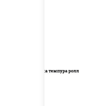
рис, нори, креветки, сыр сливочный,
салат "айсберг", сухари панировочные
Креветка темпура ролл
рис, нори, сыр сливочный, огурцы