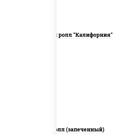
Запеченный ролл "Калифорния"
рис, нори, сыр сливочный, огурцы
свежие, куриная грудка с паприкой,
бекон, соус "унаги", кунжут
Бостон ролл (запеченный)