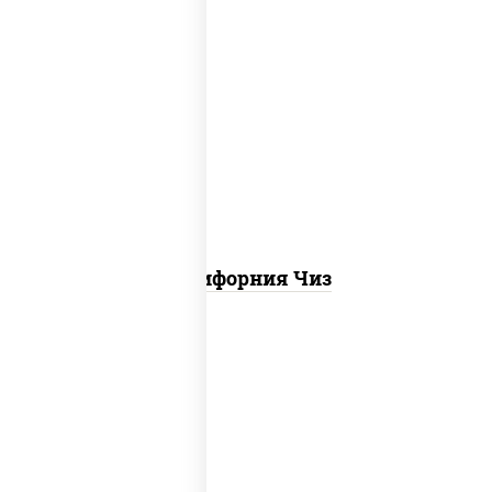
рис, нори, сыр сливочный, икра "масаго"
Калифорния Чиз
соус "цезарь" (масло растительное
загустители сахар яйца чеснок специи
перец черный консерванты), сыр
"пармезан", рис, нори, куриная грудка с