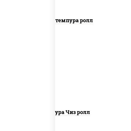
Бекон темпура ролл
рис, нори, сыр сливочный, сухари
панировочные
Темпура Чиз ролл