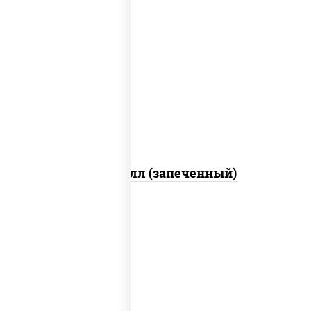
рис, нори, сыр сливочный, салат
"айсберг", куриная грудка с паприкой,
лук фри, сыр "пармезан", соус "цезарь"
(масло растительное загустители
сахар яйца чеснок специи перец черный
консерванты)
Хотто ролл (запеченный)
рис, нори, огурцы свежие, краб снежный,
икра "масаго", соус "хот" (майонез
кетчуп табаско чеснок масаго)