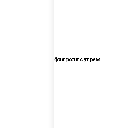
рис, нори, сыр сливочный, угорь
копченый, соус "унаги", кунжут
Филадельфия ролл с угрем
рис, нори, икра "масаго", майонез, краб
снежный, огурцы свежие, авокадо,
сухари панировочные