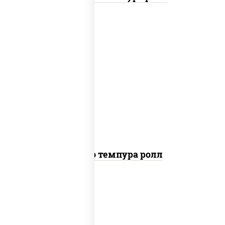
рис, нори, тунец, сыр сливочный, огурцы
свежие, соус "спайс" (майонез соус чили
соус шрирача), сухари панировочные
Бонито темпура ролл
рис, нори, сыр сливочный, огурцы