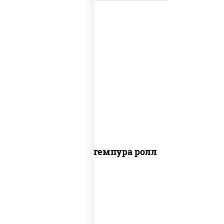
нори, краб снежный, сыр сливочный,
икра "масаго", омлет, угорь копченый,
сухари панировочные, соус "унаги"
Кани темпура ролл