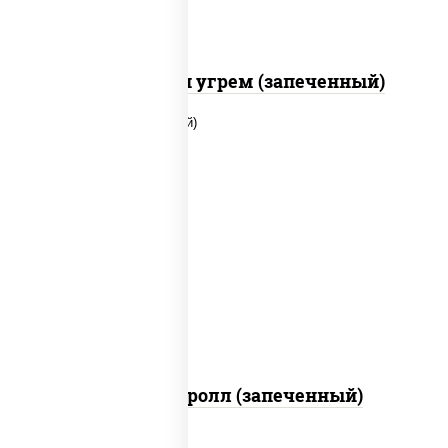
С креветкой и угрем (запеченный)
рис, нори, огурцы свежие, помидоры,
куриная грудка с паприкой, соус "шеф"
(майонез соус соевый зелень чеснок)
Тори Маки ролл (запеченный)