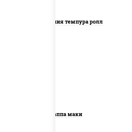
Калифорния темпура ролл
пост
рис, нори, огурцы свежие, кунжут
Каппа маки