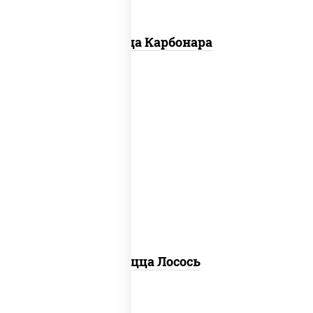
Пицца Карбонара
лосось слабосоленый, моцарелла для
пиццы, пицца соус (томаты базилик
орегано чеснок), маслины, соус "песто"
(базилик, петрушка, рукола, сыр
"пекорино-романо", кешью,
подсолнечное масло), лимон
Пицца Лосось