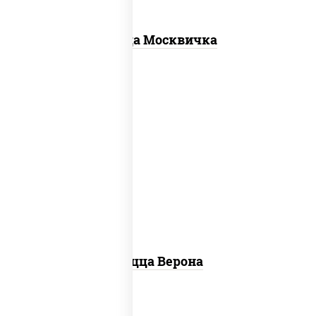
Пицца Москвичка
соус "шеф" (майонез соус соевый зелень
чеснок), моцарелла для пиццы, колбаса
"пепперони", шампиньоны св, помидоры
Пицца Верона