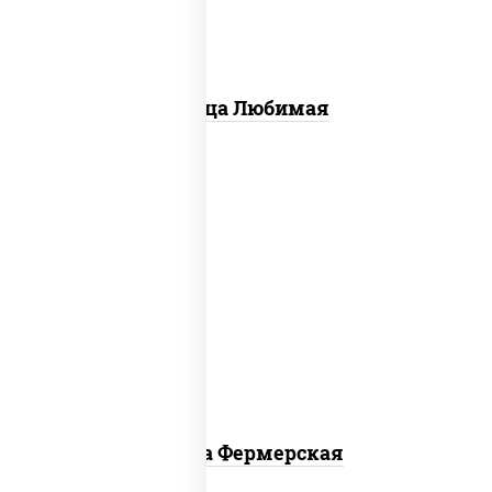
Пицца Любимая
соус "техасский барбекю", моцарелла
для пиццы, лук красный, колбаса
"салями", ветчина, огурцы
маринованные
Пицца Фермерская