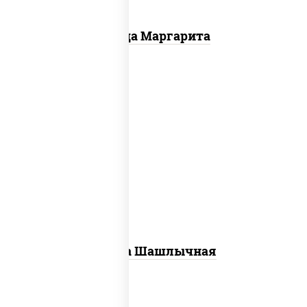
Пицца Маргарита
пицца соус (томаты базилик орегано
чеснок), моцарелла для пиццы, лук
красный, огурцы маринованные, грудка
куриная
Пицца Шашлычная