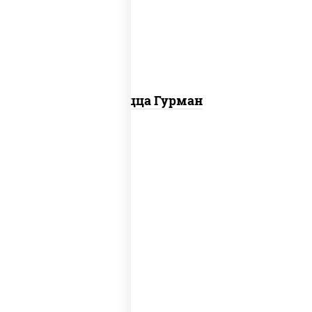
красный, колбаса "пепперони", перец
болгарский, соус "техасский барбекю"
Пицца Гурман
соус "шеф" (майонез соус соевый зелень
чеснок), помидоры, грудка куриная,
огурцы свежие, моцарелла для пиццы