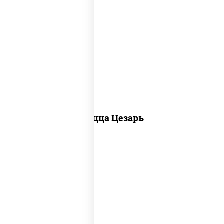
соус "цезарь" (масло растительное
загустители сахар яйца чеснок специи
перец черный консерванты), моцарелла
для пиццы, помидоры, грудка куриная,
бекон
Пицца Цезарь
соус "горчичный" (майонез горчица),
моцарелла для пиццы, колбаса
"пепперони", ветчина, помидоры