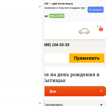
PizzaSushiWok — дай волю вкусу
Скачайте приложение и получите подарок при
Установить
заказе
по промокоду:
WELCOME
0
руб
0
+7 (495) 134-33-33
Пицца по скидке на день рождения в
Мытищах
Все
Сортировать