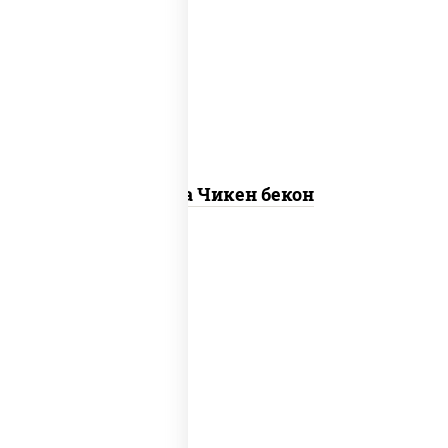
грудка куриная, бекон, колбаса
"пепперони", моцарелла для пиццы,
пицца соус (томаты базилик орегано
чеснок), помидоры, соус "горчичный"
(майонез горчица)
Пицца Чикен бекон
грибы шампиньоны в сливочном соусе,
грибы шампиньоны, чеснок, моцарелла
для пиццы, бекон, сыр "пармезан"