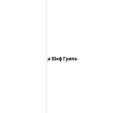
пицца соус (томаты базилик орегано
чеснок), моцарелла для пиццы, колбаса
"пепперони", бекон, свинина, соус
"гриль", лук фри
Пицца Шеф Гриль
соус "шеф" (майонез соус соевый зелень
чеснок), моцарелла для пиццы,
шампиньоны св, лук красный, ветчина