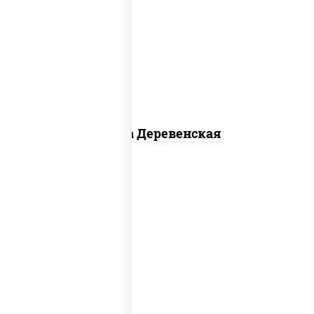
пицца соус (томаты базилик орегано
чеснок), моцарелла для пиццы, чеснок,
лук красный, шампиньоны св, свинина,
бекон
Пицца Деревенская
соус "томатно - горчичный", моцарелла
для пиццы, шампиньоны св, помидоры,
перец болгарский, говядина, грудка
куриная, бекон