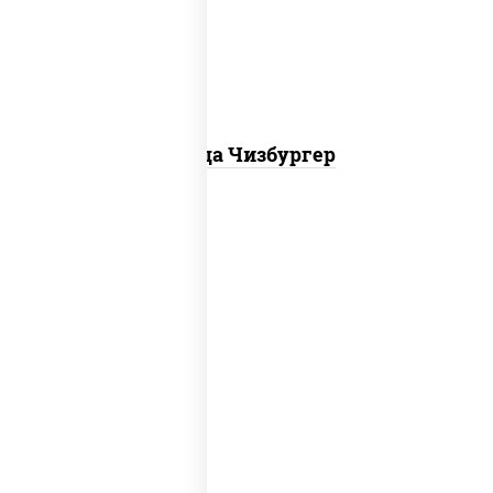
куриная, бекон
Пицца Чизбургер
пицца соус (томаты базилик орегано
чеснок), моцарелла для пиццы, сыры
моцарелла дор-блю чеддер эмменталь