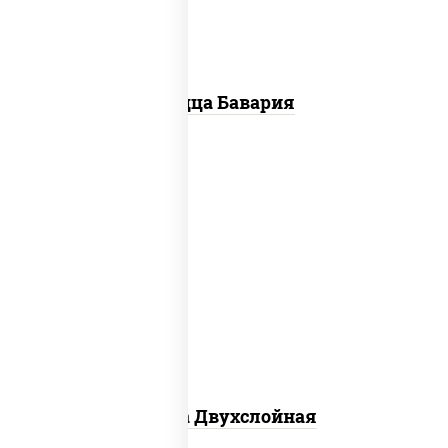
Пицца Бавария
соус "томатно - горчичный", лук
красный, огурцы маринованные,
ветчина, бекон, моцарелла для пиццы,
помидоры, грудка куриная
Пицца Двухслойная