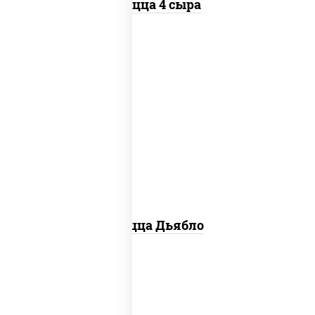
Пицца 4 сыра
соус "техасский барбекю", моцарелла
для пиццы, лук красный, колбаса
"салями", ветчина, перец "халапеньо",
помидоры, огурцы маринованные
Пицца Дьябло