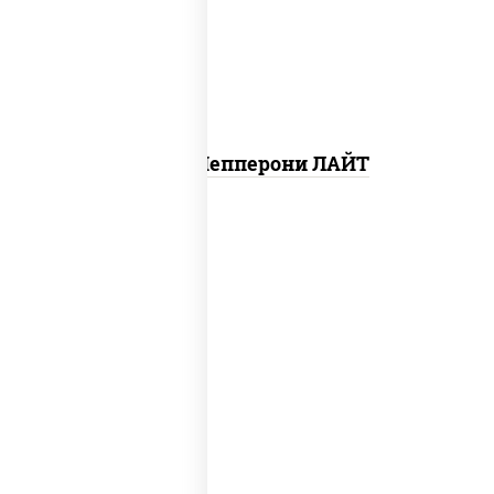
чеснок), моцарелла для пиццы, колбаса
"пепперони", шампиньоны св
Пицца Пепперони ЛАЙТ
соус "шеф" (майонез соус соевый зелень
чеснок), моцарелла для пиццы,
шампиньоны св, помидоры, перец
болгарский, лук красный, соус "песто"
(базилик, петрушка, рукола, сыр
"пекорино-романо", кешью,
подсолнечное масло)