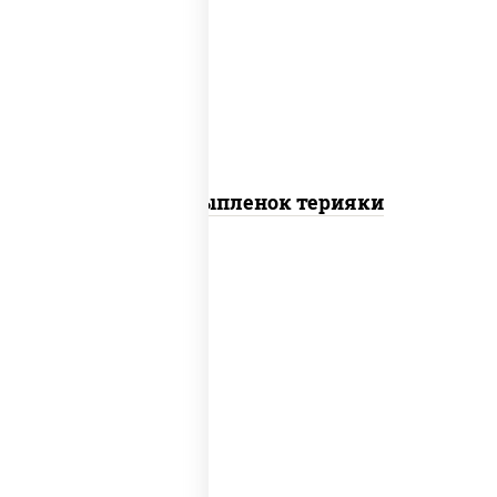
шрирача), моцарелла для пиццы,
томаты "черри", грудка куриная, соус
"терияки" (соевый соус сахар крахмал
уксус), кунжут
Пицца Цыпленок терияки
пицца соус (томаты базилик орегано
чеснок), моцарелла для пиццы, колбаса
"пепперони"