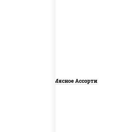
пицца соус (томаты базилик орегано
чеснок), моцарелла для пиццы,
помидоры, говядина, свинина, грудка
куриная, бекон
Пицца Мясное Ассорти
соус "гриль", моцарелла для пиццы,
огурцы маринованные, свинина, грудка