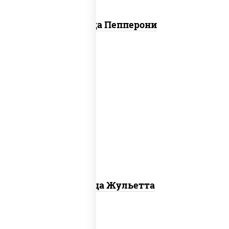
Пицца Пепперони
грибы шампиньоны, моцарелла для
пиццы
Пицца Жульетта