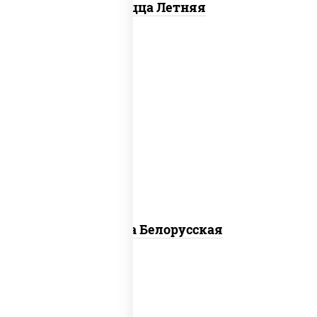
Пицца Летняя
соус "горчичный" (майонез горчица),
моцарелла для пиццы, лук красный,
колбаса "салями", бекон, огурцы
маринованные, дольки картофеля, соус
"техасский барбекю"
Пицца Белорусская