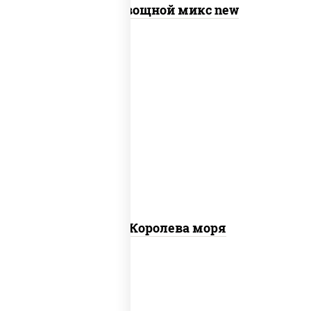
Пицца Овощной микс new
пицца соус (томаты базилик орегано
чеснок), моцарелла для пиццы, чеснок,
осьминоги, креветки тигровые,
креветки коктейльные, кальмары,
лимон
Пицца Королева моря