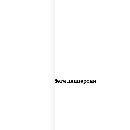
пицца соус (томаты базилик орегано
чеснок), моцарелла для пиццы, колбаса
"пепперони"
Пицца Мега пепперони
пицца соус (томаты базилик орегано
чеснок), моцарелла для пиццы, лук