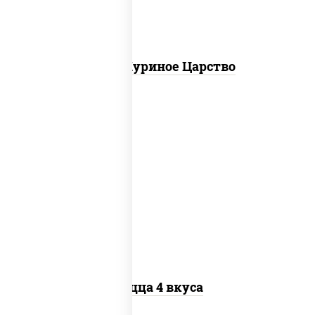
Пицца Куриное Царство
пицца соус (томаты базилик орегано
чеснок), моцарелла для пиццы, колбаса
"пепперони", бекон, перец "халапеньо",
грудка куриная, помидоры, шампиньоны
св, ветчина
Пицца 4 вкуса