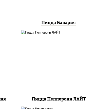
Пицца Бавария
пицца соус (томаты
ный,
базилик орегано чеснок),
ые,
моцарелла для пиццы,
релла
колбаса "пепперони",
ы,
шампиньоны св
ная
Пицца Пепперони ЛАЙТ