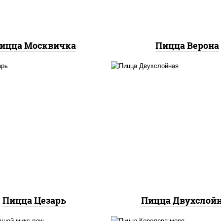
ицца Москвичка
Пицца Верона
соус "цезарь" (масло
растительное
соус "томатно -
густители сахар яйца
горчичный", лук крас
еснок специи перец
огурцы маринованн
ерный консерванты),
ветчина, бекон, моца
оцарелла для пиццы,
для пиццы, помидор
идоры, грудка куриная,
грудка куриная
бекон
Пицца Цезарь
Пицца Двухслой