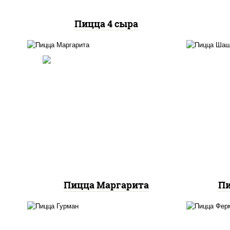
Пицца 4 сыра
п
баз
пицца соус (томаты
моц
базилик орегано чеснок),
моцарелла для пиццы
м
Пицца Маргарита
П