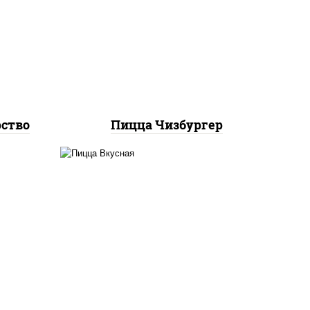
соус
соус "гриль", моцарелла для
к),
пиццы, огурцы
ы,
маринованные, свинина,
грудка куриная, бекон
рство
Пицца Чизбургер
кю",
соус "горчичный" (майонез
 лук
горчица), колбаса
ями",
"пепперони", ветчина,
бекон, помидоры,
ры,
моцарелла для пиццы, яйцо
ые
куриное