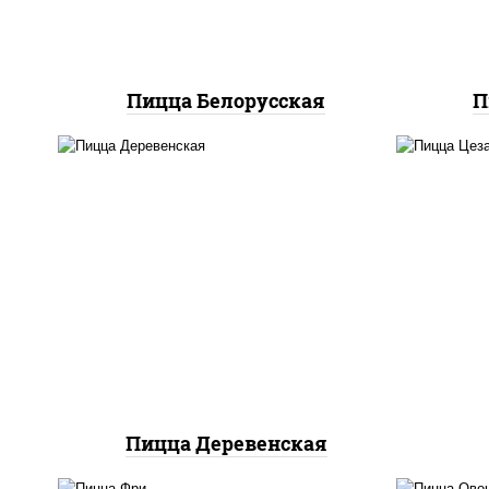
"техасский барбекю"
Пицца Белорусская
П
пицца соус (томаты
базилик орегано чеснок),
за
моцарелла для пиццы,
ч
чеснок, лук красный,
ч
шампиньоны св, свинина,
м
бекон
пом
Пицца Деревенская