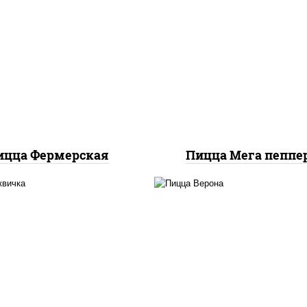
с "техасский барбекю",
пицца соус (тома
арелла для пиццы, лук
базилик орегано чесн
ный, колбаса "салями",
моцарелла для пицц
ветчина, огурцы
колбаса "пепперон
маринованные
ицца Фермерская
Пицца Мега пеппе
соус "томатно -
соус "шеф" (майонез 
ичный", моцарелла для
соевый зелень чесно
ццы, шампиньоны св,
моцарелла для пицц
помидоры, перец
колбаса "пепперони
олгарский, говядина,
шампиньоны св, поми
рудка куриная, бекон