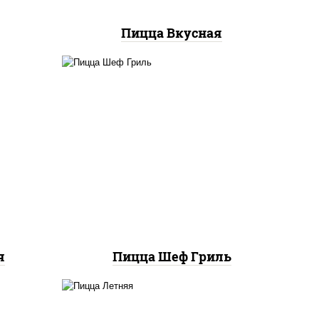
Пицца Вкусная
пицца соус (томаты
соус
базилик орегано чеснок),
к),
моцарелла для пиццы,
ы,
колбаса "пепперони", бекон,
к
свинина, соус "гриль", лук
фри
я
Пицца Шеф Гриль