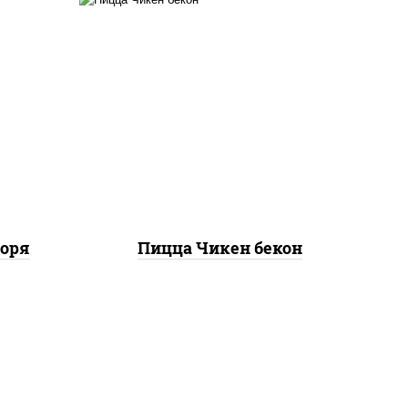
ты
грудка куриная, бекон,
ок),
колбаса "пепперони",
ы,
моцарелла для пиццы,
,
пицца соус (томаты
е,
базилик орегано чеснок),
ые,
помидоры, соус "горчичный"
(майонез горчица)
моря
Пицца Чикен бекон