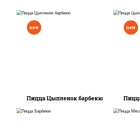
new
new
соу
соус "шеф" (майонез соус
соевый зелень чеснок),
м
моцарелла для пиццы,
то
перец болгарский, грудка
ку
куриная, соус "техасский
(сое
барбекю", лук фри
Пицца Цыпленок барбекю
Пицц
п
соус "техасский барбекю",