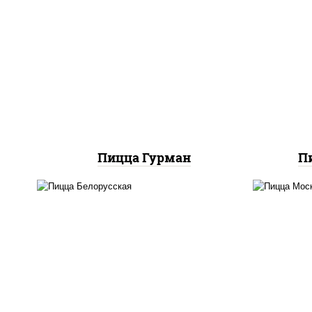
пицца соус (томаты
базилик орегано чеснок),
соу
моцарелла для пиццы, лук
моц
красный, колбаса
крас
"пепперони", перец
болгарский, соус
"техасский барбекю"
Пицца Гурман
П
соус "горчичный" (майонез
горчица), моцарелла для
горч
пиццы, лук красный,
пи
колбаса "салями", бекон,
огурцы маринованные,
б
дольки картофеля, соус
г