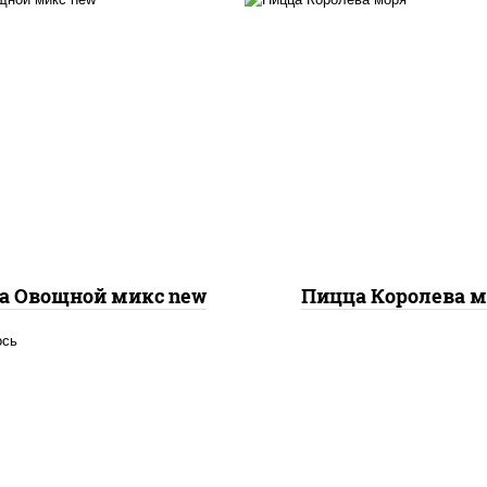
с "шеф" (майонез соус
евый зелень чеснок),
пицца соус (тома
оцарелла для пиццы,
базилик орегано чесн
пиньоны св, помидоры,
моцарелла для пицц
ерец болгарский, лук
чеснок, осьминоги
расный, соус "песто"
креветки тигровы
илик, петрушка, рукола,
креветки коктейльн
р "пекорино-романо",
кальмары, лимон
ешью, подсолнечное
масло)
а Овощной микс new
Пицца Королева 
осось слабосоленый,
оцарелла для пиццы,
ицца соус (томаты
илик орегано чеснок),
аслины, соус "песто"