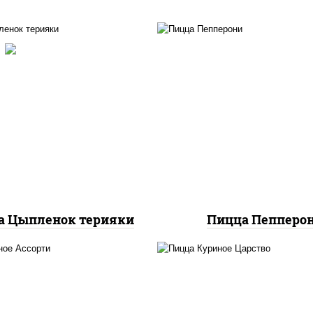
с "спайс" (майонез соус
чили соус шрирача),
пицца соус (тома
оцарелла для пиццы,
базилик орегано чесн
маты "черри", грудка
моцарелла для пицц
риная, соус "терияки"
колбаса "пепперон
вый соус сахар крахмал
уксус), кунжут
а Цыпленок терияки
Пицца Пепперо
ицца соус (томаты