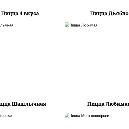
Пицца 4 вкуса
Пицца Дьябло
ицца соус (томаты
соус "шеф" (майонез 
илик орегано чеснок),
соевый зелень чесно
арелла для пиццы, лук
моцарелла для пицц
красный, огурцы
шампиньоны св, лу
аринованные, грудка
красный, ветчина
куриная
ицца Шашлычная
Пицца Любима