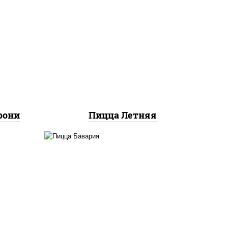
соус "шеф" (майонез соус
ты
соевый зелень чеснок),
ок),
помидоры, грудка куриная,
ы,
огурцы свежие, моцарелла
и"
для пиццы
рони
Пицца Летняя
соус
соус "горчичный" (майонез
к),
горчица), моцарелла для
ы,
пиццы, колбаса
",
"пепперони", ветчина,
доры
помидоры