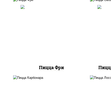
соу
со
м
соус "шеф" (майонез соус
шам
соевый зелень чеснок),
п
шампиньоны св, моцарелла
к
для пиццы, картофель фри
(баз
сы
к
Пицца Фри
Пицц
л
м
грибы шампиньоны в
п
сливочном соусе, грибы
баз
шампиньоны, чеснок,
м