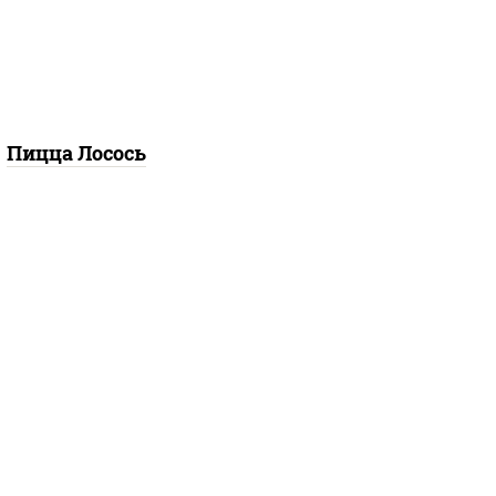
илик, петрушка, рукола,
р "пекорино-романо",
ешью, подсолнечное
масло), лимон
Пицца Лосось