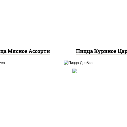
илик орегано чеснок),
соус "шеф" (майонез 
оцарелла для пиццы,
соевый зелень чесно
омидоры, говядина,
моцарелла для пицц
нина, грудка куриная,
грудка куриная
бекон
ца Мясное Ассорти
Пицца Куриное Ца
ицца соус (томаты
соус "техасский барбе
илик орегано чеснок),
моцарелла для пиццы,
оцарелла для пиццы,
красный, колбаса "сал
аса "пепперони", бекон,
ветчина, перец
ец "халапеньо", грудка
"халапеньо", помидо
куриная, помидоры,
огурцы маринованн
мпиньоны св, ветчина