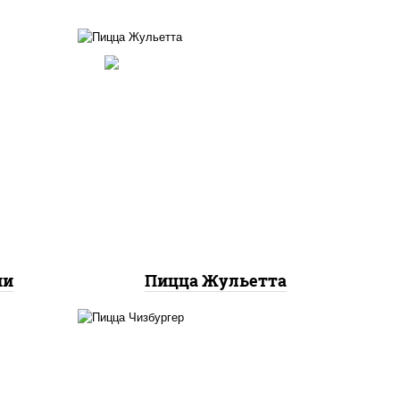
ты
ок),
грибы шампиньоны,
ы,
моцарелла для пиццы
и"
ни
Пицца Жульетта