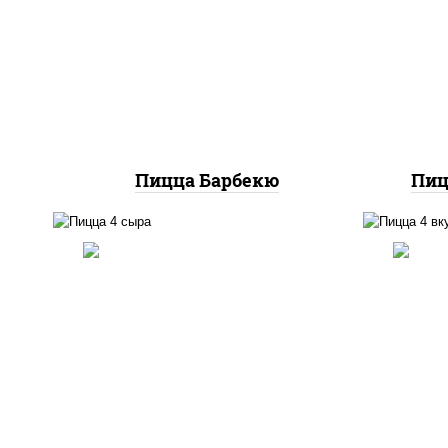
баз
моцарелла для пиццы,
м
колбаса "пепперони",
п
ветчина, бекон, грудка
сви
куриная
Пицца Барбекю
Пиц
п
пицца соус (томаты
баз
базилик орегано чеснок),
м
моцарелла для пиццы, сыры
колб
моцарелла дор-блю чеддер
пер
эмменталь
ша