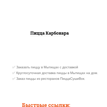
моцарелла для пиццы,
(баз
бекон, сыр "пармезан"
сы
к
Пицца Карбонара
✅ Заказать пиццу в Мытищах с доставкой
✅ Круглосуточная доставка пиццы в Мытищах на дом.
✅ Заказ пиццы из ресторанов ПиццаСушиВок.
Быстрые ссылки: