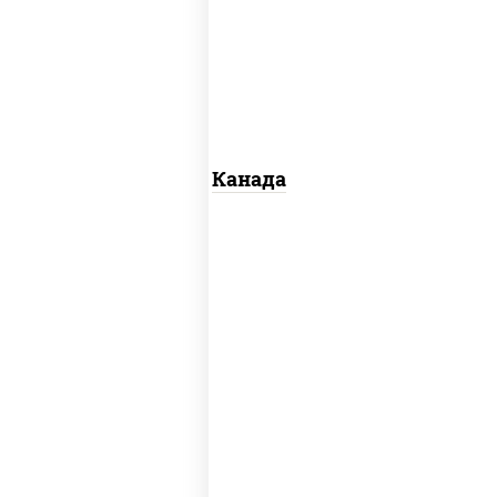
сливочный, огурцы свежие, лосось
слабосоленый, угорь копченый,
кунжут
Канада
рис, нори, майонез, авокадо, огурцы
свежие, лосось слабосоленый, икра
"масаго"