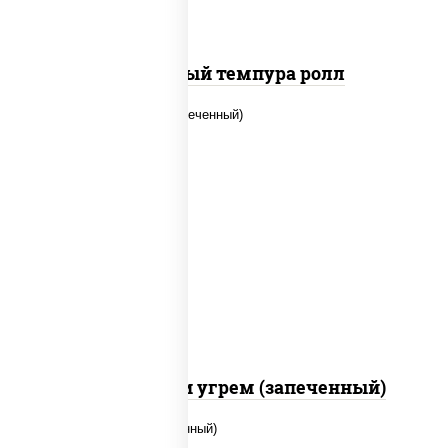
Сливочный темпура ролл
рис, нори, огурцы свежие, креветки,
угорь копченый, икра "масаго", соус
"хот" (майонез кетчуп табаско
чеснок масаго)
С креветкой и угрем (запеченный)