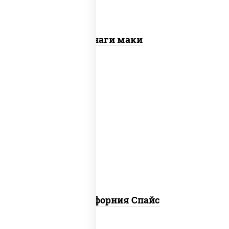
Унаги маки
рис, нори, соус "спайс" (майонез соус
чили соус шрирача), краб снежный,
огурцы свежие, икра "масаго"
Калифорния Спайс