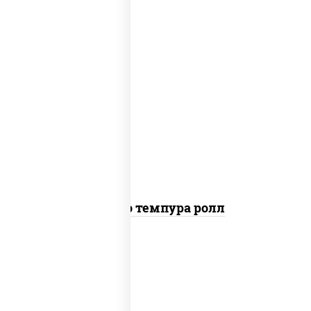
рис, нори, тунец, сыр сливочный,
огурцы свежие, соус "спайс" (майонез
соус чили соус шрирача), сухари
панировочные
Бонито темпура ролл
рис, нори, сыр сливочный, огурцы
свежие, креветки, лосось