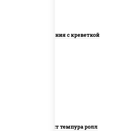
Калифорния с креветкой
рис, нори, угорь копченый, икра
"масаго", сыр сливочный, огурцы
свежие, сухари панировочные
Динамит темпура ролл