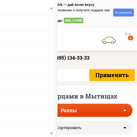
PizzaSushiWok — дай волю вкусу
Скачайте приложение и получите подарок при
Установить
заказе
по промокоду:
WELCOME
0
руб
0
+7 (495) 134-33-33
Роллы с огурцами в Мытищах
Роллы
Сортировать