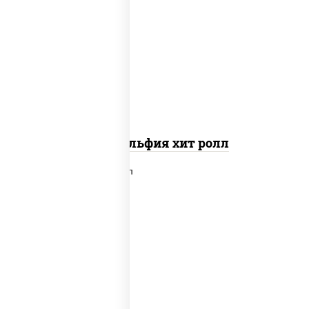
рис, нори, сыр сливочный, огурцы
свежие, омлет, лосось
слабосоленый
Филадельфия хит ролл
рис, нори, лосось слабосоленый,
огурцы свежие, сыр сливочный,
сухари панировочные