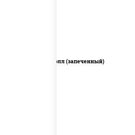
рис, нори, сыр сливочный, огурцы
свежие, куриная грудка с паприкой,
бекон, соус "унаги", кунжут
Бостон ролл (запеченный)
рис, нори, сыр сливочный, огурцы
свежие, лосось слабосоленый