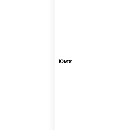
рис, нори, креветки, огурцы свежие,
сыр сливочный, лосось
слабосоленый, соус "унаги", кунжут
Юми
соус "унаги", рис, нори, огурцы
свежие, угорь копченый, кунжут