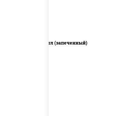
слабосоленый, соус "унаги", соус
"спайс" (майонез соус чили соус
шрирача), икра "масаго"
Ойси ролл (запеченный)
рис, нори, майонез, огурцы свежие,
краб снежный, кунжут