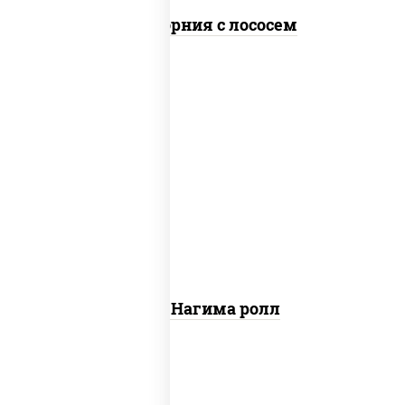
Калифорния с лососем
рис, нори, сыр сливочный, огурцы
свежие, лосось слабосоленый
Сяке Нагима ролл