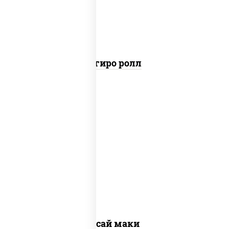
Агиро ролл
пост
рис, нори, огурцы свежие, помидоры,
перец болгарский, салат "айсберг",
кунжут
Ясай маки