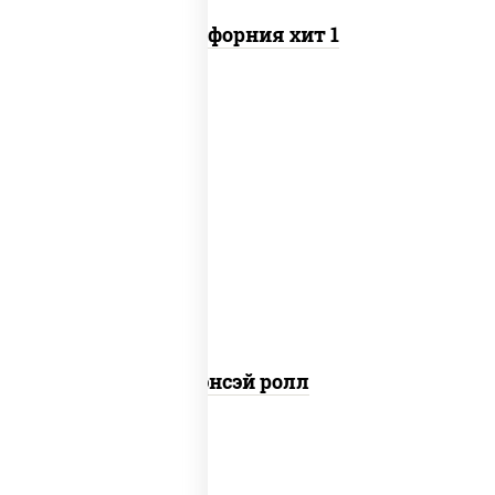
Калифорния хит 1
рис, нори, соус "спайс" (майонез соус
чили соус шрирача), креветки,
огурцы свежие, сухари
панировочные, кляр, икра "масаго"
Сэнсэй ролл