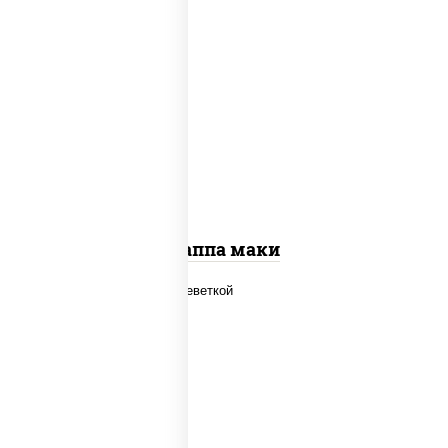
пост
рис, нори, огурцы свежие, кунжут
Каппа маки
рис, нори, огурцы свежие, салат
"айсберг", сыр сливочный, креветки,
соус "унаги"