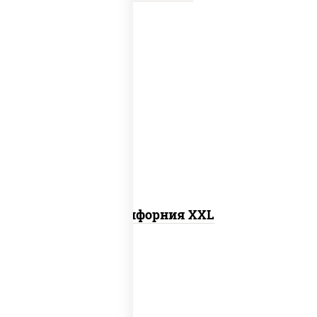
рис, нори, сыр сливочный, лосось
слабосоленый, огурцы свежие, икра
"масаго"
Калифорния XXL