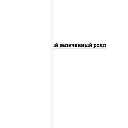
"вулкан" (креветки отварные; краб
снежный; майонез; чеснок; икра
масаго), кунжут
Кунсей фурай запеченный ролл
рис, нори, бекон, соус "техасский
барбекю", сыр сливочный, огурцы
свежие, сухари панировочные