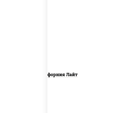
рис, нори, майонез, краб снежный,
огурцы свежие, икра "масаго"
Калифорния Лайт
соус "унаги", рис, нори, сыр