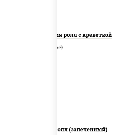
Филадельфия ролл с креветкой
рис, нори, сыр сливочный, огурцы
свежие, икра "масаго", соус "яки"
(майонез чеснок масаго лосось
слабосолёный), соус "унаги"
Сальмон ролл (запеченный)