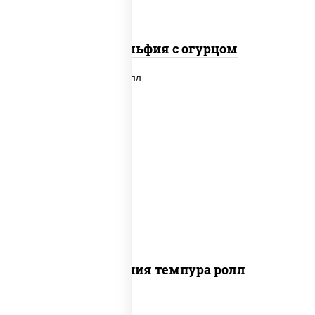
Филадельфия с огурцом
рис, нори, икра "масаго", майонез,
краб снежный, огурцы свежие,
авокадо, сухари панировочные
Калифорния темпура ролл