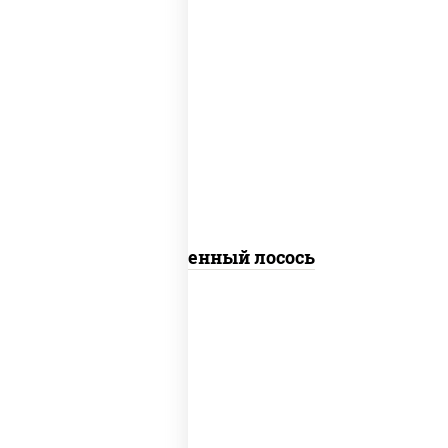
рис, нори, огурцы свежие, омлет,
лосось слабосоленый, соус "хот"
(майонез кетчуп табаско чеснок
масаго)
Запеченный лосось
рис, нори, майонез, бекон, куриная
грудка с паприкой, помидоры,
огурцы свежие, лук фри