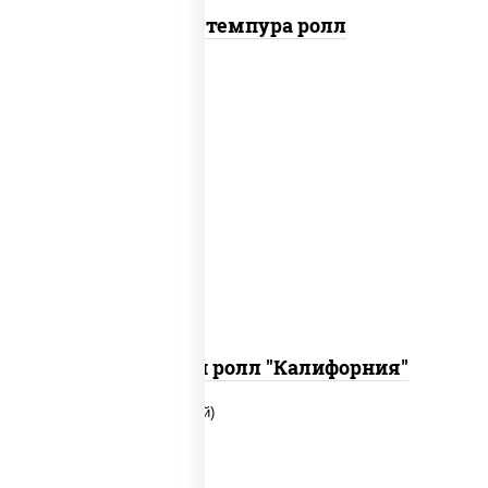
Бекон темпура ролл
рис, нори, огурцы свежие, краб
снежный, икра "масаго", соус "хот"
(майонез кетчуп табаско чеснок
масаго)
Запеченный ролл "Калифорния"