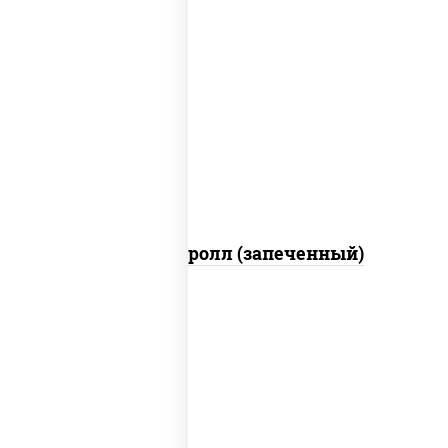
рис, нори, огурцы свежие, помидоры,
куриная грудка с паприкой, соус
"шеф" (майонез соус соевый зелень
чеснок)
Тори Маки ролл (запеченный)
рис, нори, майонез, огурцы свежие,
авокадо, креветки, икра "масаго"