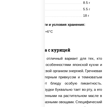
Белки
8.5 г
Жиры
5.5 г
Углеводы
18 г
Срок годности и условия хранения:
6 часов при t° от +2°C до +6°C
Соба с курицей
Соба с курицей – это отличный вариант для тех, кто
хочет познакомиться с особенностями японской кухни и
максимально зарядить свой организм энергией. Гречневая
лапша обладает характерным привкусом и темноватым
оттенком, что придает блюду особую пикантность.
Нежное филе куриной грудки буквально тает во рту, а его
вкус оттеняется обжаренными на растительном масле в
сковороде вок разнообразными овощами. Специфический