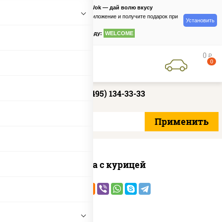
PizzaSushiWok — дай волю вкусу
Скачайте приложение и получите подарок при
Установить
заказе
по промокоду:
WELCOME
0
руб
0
+7 (495) 134-33-33
Соба с курицей