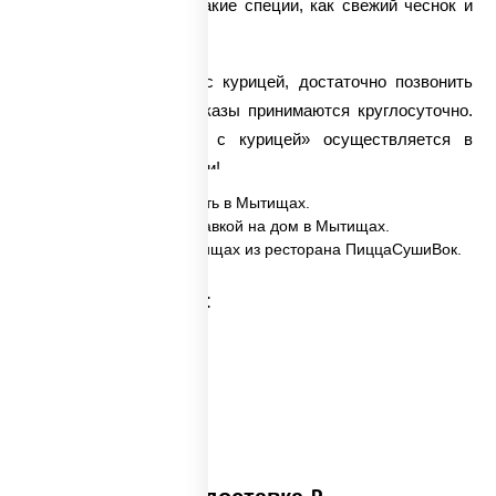
вкус блюду придают такие специи, как свежий чеснок и
соевый соус.
Чтобы заказать соба с курицей, достаточно позвонить
нашим операторам. Заказы принимаются круглосуточно.
Доставка вока
«Соба с курицей» осуществляется в
самые кратчайшие сроки!
✅ Соба с курицей заказать в Мытищах.
✅ Соба с курицей с доставкой на дом в Мытищах.
✅ Соба с курицей в Мытищах из ресторана ПиццаСушиВок.
Категории товара: