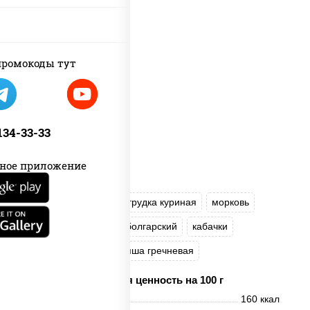
ромокоды тут
 134-33-33
ное приложение
масло растительное
грудка куриная
морковь
лук репчатый
перец болгарский
кабачки
соус "Чесночный"
лапша гречневая
Пищевая ценность на 100 г
Энерг. ценность
160 ккал