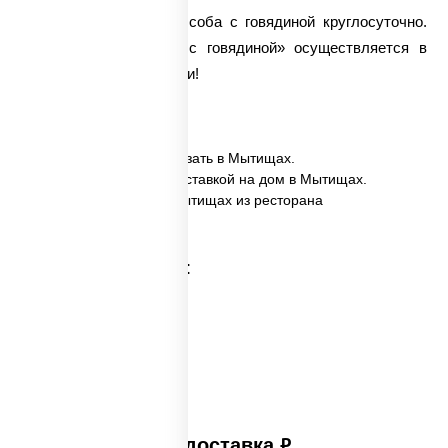
У нас можно заказать соба с говядиной круглосуточно.
Доставка вока
«Соба с говядиной» осуществляется в
самые кратчайшие сроки!
✅ Соба с говядиной заказать в Мытищах.
✅ Соба с говядиной с доставкой на дом в Мытищах.
✅ Соба с говядиной в Мытищах из ресторана
ПиццаСушиВок.
Категории товара:
Платная доставка
руб