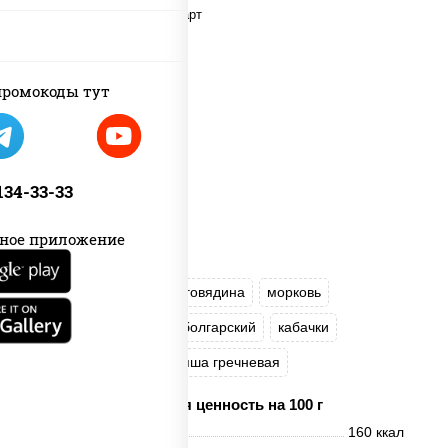
ромокоды тут
 134-33-33
ное приложение
масло растительное
говядина
морковь
лук репчатый
перец болгарский
кабачки
соус "Чесночный"
лапша гречневая
Пищевая ценность на 100 г
Энерг. ценность
160 ккал