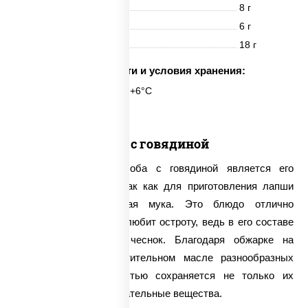
Белки
8 г
Жиры
6 г
Углеводы
18 г
Срок годности и условия хранения:
6 часов при t° от +2°C до +6°C
Соба с говядиной
Характерной чертой соба с говядиной является его
темноватые оттенки, так как для приготовления лапши
используется гречневая мука. Это блюдо отлично
подойдет для тех, кто любит остроту, ведь в его составе
присутствует свежий чеснок. Благодаря обжарке на
сковороде вок в растительном масле разнообразных
овощей в них полностью сохраняется не только их
структура, но и все питательные вещества.