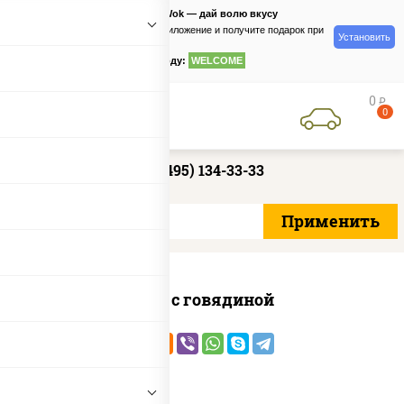
PizzaSushiWok — дай волю вкусу
Скачайте приложение и получите подарок при
Установить
заказе
по промокоду:
WELCOME
0
руб
0
+7 (495) 134-33-33
Соба с говядиной