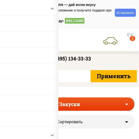
PizzaSushiWok — дай волю вкусу
Скачайте приложение и получите подарок при
Установить
заказе
по промокоду:
WELCOME
0
руб
0
+7 (495) 134-33-33
Закуски
Сортировать