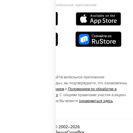
Установи мобильное приложение
Осуществляя вход на этот Сайт/в мобильное приложение
«ПиццаСушиВок - доставка еды», вы подтверждаете, что ознакомлены
с
Пользовательским соглашением
и
Положением по обработке и
защите персональных данных
. С общими правилами участия в акциях
и порядке получения подарков Вы можете
ознакомиться здесь
© 2002–2026
ПиццаСушиВок