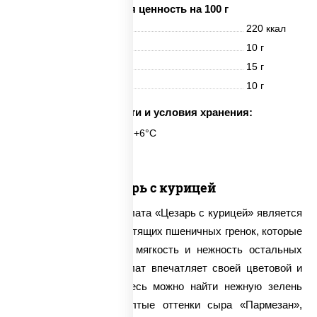
Пищевая ценность на 100 г
Энерг. ценность
220 ккал
Белки
10 г
Жиры
15 г
Углеводы
10 г
Срок годности и условия хранения:
6 часов при t° от +2°C до +6°C
Цезарь с курицей
Характерной чертой салата «Цезарь с курицей» является
присутствие в нем хрустящих пшеничных гренок, которые
призваны подчеркнуть мягкость и нежность остальных
ингредиентов. Этот салат впечатляет своей цветовой и
вкусовой гаммой – здесь можно найти нежную зелень
салата «Айсберг», желтые оттенки сыра «Пармезан»,