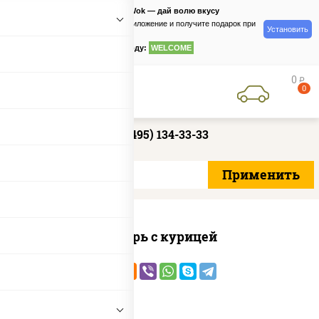
PizzaSushiWok — дай волю вкусу
Скачайте приложение и получите подарок при
Установить
заказе
по промокоду:
WELCOME
0
руб
0
+7 (495) 134-33-33
Цезарь с курицей