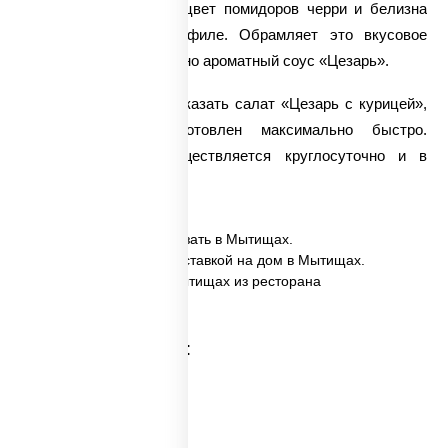
насыщенный красный цвет помидоров черри и белизна
нежнейшего куриного филе. Обрамляет это вкусовое
многообразие невероятно ароматный соус «Цезарь».
У нас всегда можно заказать салат «Цезарь с курицей»,
который будет приготовлен максимально быстро.
Доставка блюда
осуществляется круглосуточно и в
сжатые сроки.
✅ Цезарь с курицей заказать в Мытищах.
✅ Цезарь с курицей с доставкой на дом в Мытищах.
✅ Цезарь с курицей в Мытищах из ресторана
ПиццаСушиВок.
Категории товара:
Суши салаты
Салаты на праздники