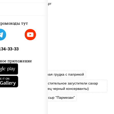
ромокоды тут
 134-33-33
ное приложение
салат "Айсберг"
куриная грудка с паприкой
соус "Цезарь" (масло растительное загустители сахар
яйца чеснок специи перец черный консерванты)
сухарики пшеничные
сыр "Пармезан"
томаты "Черри"