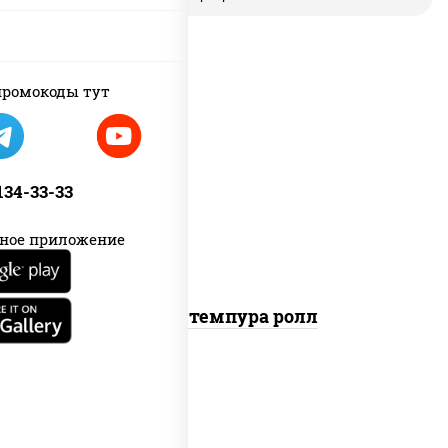
ромокоды тут
рис, нори, бекон, соус "техасский
барбекю", сыр сливочный, огурцы
 134-33-33
свежие, сухари панировочные
ное приложение
Бекон темпура ролл