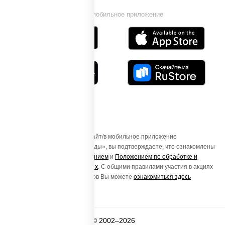
Установи мобильное приложение
Осуществляя вход на этот Сайт/в мобильное приложение
«ПиццаСушиВок - доставка еды», вы подтверждаете, что ознакомлены
с
Пользовательским соглашением
и
Положением по обработке и
защите персональных данных
. С общими правилами участия в акциях
и порядке получения подарков Вы можете
ознакомиться здесь
© 2002–2026