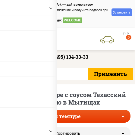
PizzaSushiWok — дай волю вкусу
Скачайте приложение и получите подарок при
Установить
заказе
по промокоду:
WELCOME
0
руб
0
+7 (495) 134-33-33
Роллы в темпуре с соусом Техасский
Барбекю в Мытищах
В темпуре
Сортировать