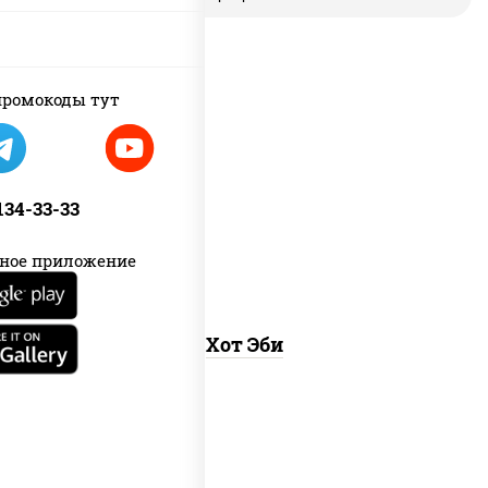
ромокоды тут
рис, нори, креветки, соус "хот"
(майонез кетчуп табаско чеснок
 134-33-33
масаго)
ное приложение
Хот Эби