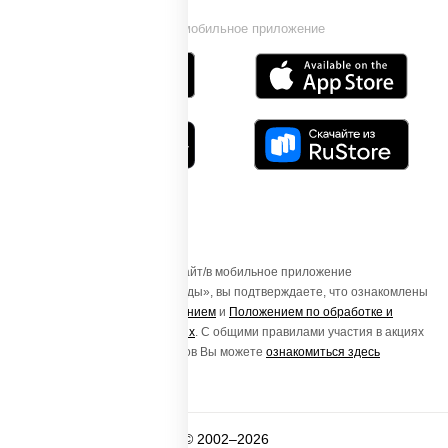
Установи мобильное приложение
Осуществляя вход на этот Сайт/в мобильное приложение
«ПиццаСушиВок - доставка еды», вы подтверждаете, что ознакомлены
с
Пользовательским соглашением
и
Положением по обработке и
защите персональных данных
. С общими правилами участия в акциях
и порядке получения подарков Вы можете
ознакомиться здесь
© 2002–2026