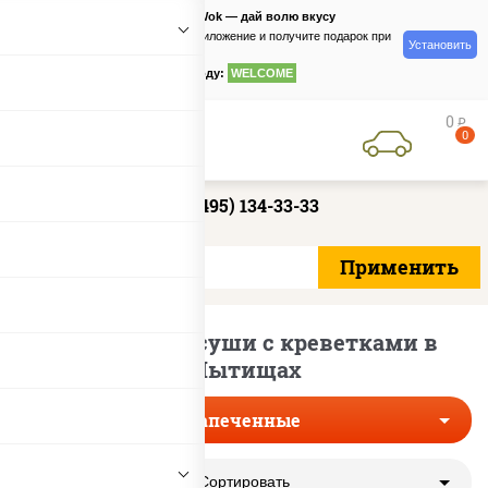
PizzaSushiWok — дай волю вкусу
Скачайте приложение и получите подарок при
Установить
заказе
по промокоду:
WELCOME
0
руб
0
+7 (495) 134-33-33
Запеченные суши с креветками в
Мытищах
Запеченные
Сортировать