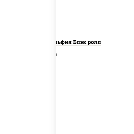
соус "унаги"
Филадельфия Блэк ролл
рис, нори, сыр сливочный, угорь
копченый, лосось слабосоленый,
соус "унаги", кунжут