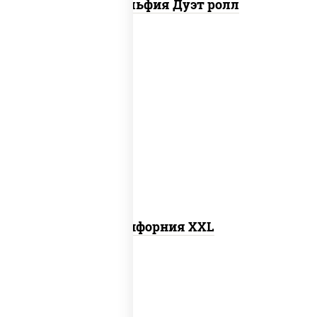
Филадельфия Дуэт ролл
рис, нори, сыр сливочный, лосось
слабосоленый, огурцы свежие, икра
"масаго"
Калифорния XXL