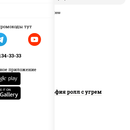
ромокоды тут
рис, нори, сыр сливочный, угорь
копченый, соус "унаги", кунжут
 134-33-33
ное приложение
Филадельфия ролл с угрем