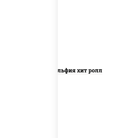
рис, нори, сыр сливочный, огурцы
свежие, омлет, лосось
слабосоленый
Филадельфия хит ролл
креветки, рис, нори, майонез, икра
"масаго", кляр, сухари панировочные,
кунжут