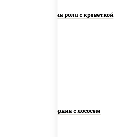
Филадельфия ролл с креветкой
рис, нори, майонез, авокадо, огурцы
свежие, лосось слабосоленый, икра
"масаго"
Калифорния с лососем