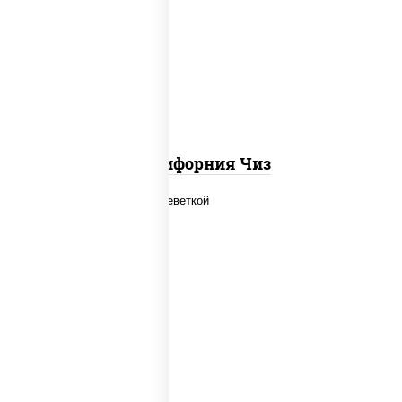
рис, нори, сыр сливочный, икра
"масаго"
Калифорния Чиз
рис, нори, огурцы свежие, салат
"айсберг", сыр сливочный, креветки,
соус "унаги"