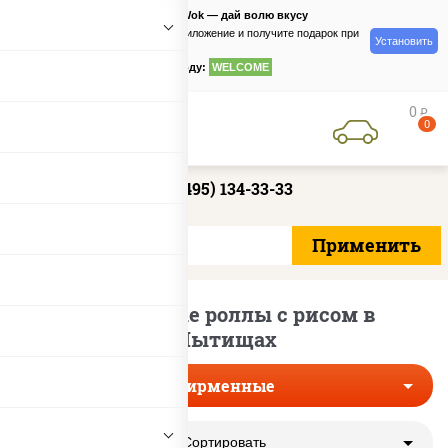
PizzaSushiWok — дай волю вкусу
Скачайте приложение и получите подарок при
Установить
заказе
по промокоду:
WELCOME
0
руб
0
+7 (495) 134-33-33
Фирменные роллы с рисом в
Мытищах
Фирменные
Сортировать