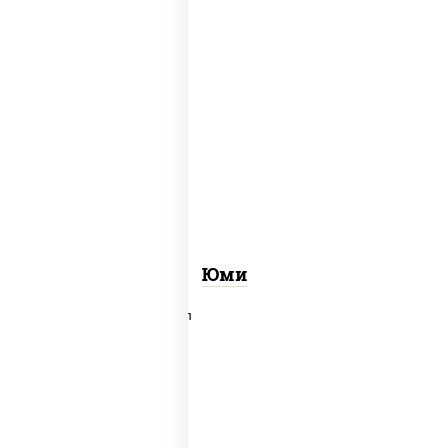
рис, нори, креветки, огурцы свежие,
сыр сливочный, лосось
слабосоленый, соус "унаги", кунжут
Юми
рис, нори, сыр сливочный, салат
"айсберг", лосось слабосоленый,