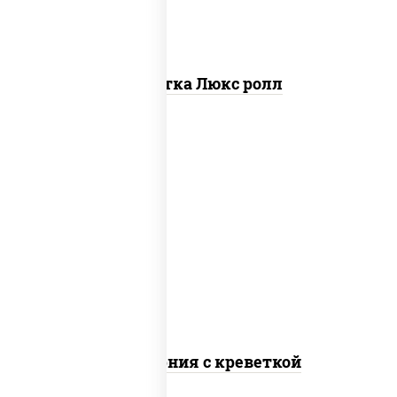
Креветка Люкс ролл
рис, нори, майонез, огурцы свежие,
авокадо, креветки, икра "масаго"
Калифорния с креветкой