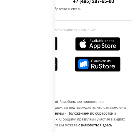
+7 (495) 134-33-33
+7 (495) 287-65-00
Обратная связь
Установи мобильное приложение
Осуществляя вход на этот Сайт/в мобильное приложение
«ПиццаСушиВок - доставка еды», вы подтверждаете, что ознакомлены
с
Пользовательским соглашением
и
Положением по обработке и
защите персональных данных
. С общими правилами участия в акциях
и порядке получения подарков Вы можете
ознакомиться здесь