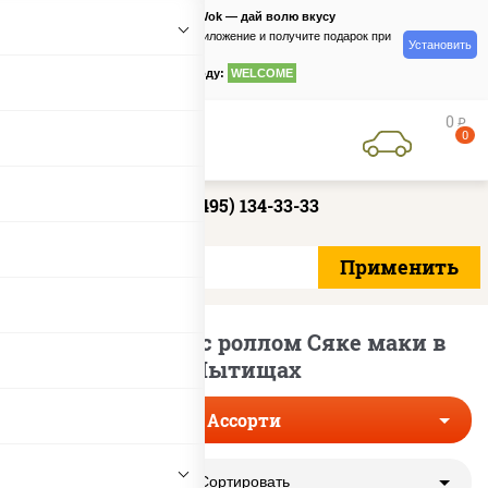
PizzaSushiWok — дай волю вкусу
Скачайте приложение и получите подарок при
Установить
заказе
по промокоду:
WELCOME
0
руб
0
+7 (495) 134-33-33
Сеты ассорти с роллом Сяке маки в
Мытищах
Ассорти
Сортировать