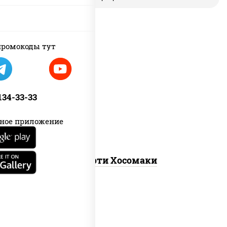
ромокоды тут
унаги маки, сяке маки, эби маки,
каппа маки
 134-33-33
ное приложение
Ассорти Хосомаки
new