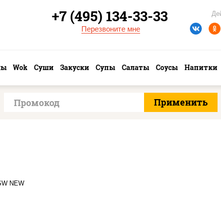
+7 (495) 134-33-33
Де
Перезвоните мне
лы
Wok
Суши
Закуски
Супы
Салаты
Соусы
Напитки
иладельфия ролл c
рцом, ролл калифорния
хит 2, ролл цезарь,