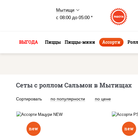
Мытищи
с 08:00 до 05:00 *
ВЫГОДА
Пиццы
Пиццы-мини
Ассорти
Рол
Сеты с роллом Сальмон в Мытищах
Сортировать
по популярности
по цене
ф
огу
new
new
бекон темпура ролл,