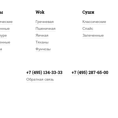
лы
Wok
Суши
ические
Гречневая
Классические
енные
Пшеничная
Спайс
пуре
Яичная
Запеченные
енные
Тяханы
м
Фунчозы
+7 (495) 134-33-33
+7 (495) 287-65-00
Обратная связь