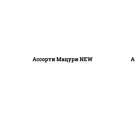
кал
запеченный лосось
,
ся
бостон ролл, ролл
фила
калифорния хит 2,
агир
креветка темпура ролл,
р
ролл цезарь с лососем, ролл
рол
хоккайдо, ролл сальмон
сли
кр
кал
Ассорти Мацури NEW
А
лос