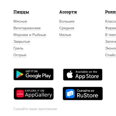
Пиццы
Ассорти
Рол
Мясные
Большие
Класс
Вегетарианские
Средние
Фирм
Морские и Рыбные
Малые
В тем
Закрытые
Запеч
Гриль
Эконо
Острые
Спайс
Скачайте наше приложение